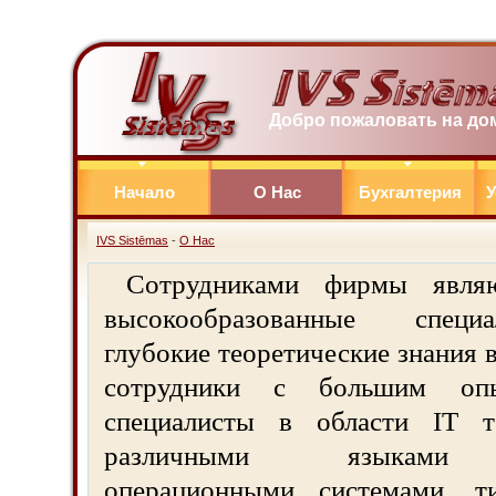
Добро пожаловать на д
Начало
О Нас
Бухгалтерия
У
IVS Sistēmas
-
О Нас
Сотрудниками фирмы явля
высокообразованные спец
глубокие теоретические знания в
сотрудники с большим оп
специалисты в области IT т
различными языками п
операционными системами, 