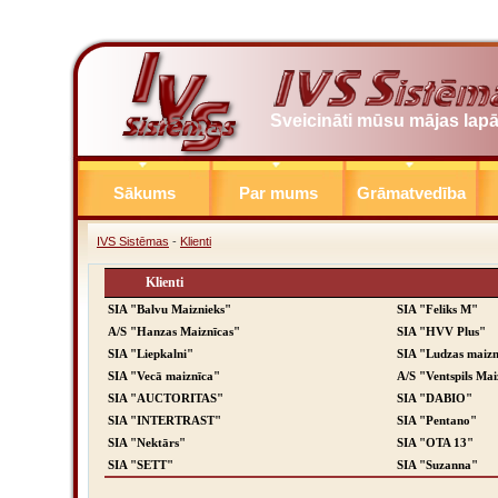
Sveicināti mūsu mājas lap
Sākums
Par mums
Grāmatvedība
IVS Sistēmas
-
Klienti
Klienti
SIA "Balvu Maiznieks"
SIA "Feliks M"
A/S "Hanzas Maiznīcas"
SIA "HVV Plus"
SIA "Liepkalni"
SIA "Ludzas maizn
SIA "Vecā maiznīca"
A/S "Ventspils Mai
SIA "AUCTORITAS"
SIA "DABIO"
SIA "INTERTRAST"
SIA "Pentano"
SIA "Nektārs"
SIA "OTA 13"
SIA "SETT"
SIA "Suzanna"