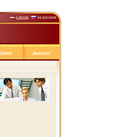
Latviski
на русском
lienti
Jaunumi