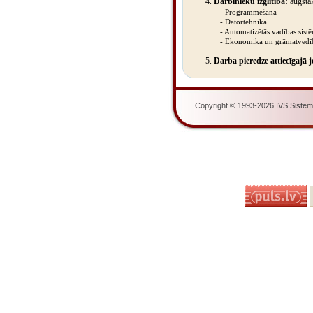
4.
Darbinieku izglītība:
augstāk
- Programmēšana
- Datortehnika
- Automatizētās vadības sist
- Ekonomika un grāmatvedī
5.
Darba pieredze attiecīgajā 
Copyright © 1993-2026 IVS Sistemas