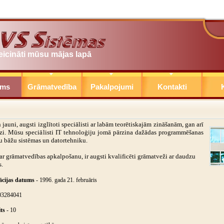
eicināti mūsu mājas lapā
ums
Grāmatvedība
Pakalpojumi
Kontakti
K
auni, augsti izglītoti speciālisti ar labām teorētiskajām zināšanām, gan arī
edzi. Mūsu speciālisti IT tehnoloģiju jomā pārzina dažādas programmēšanas
tu bāžu sistēmas un datortehniku.
 ar grāmatvedības apkalpošanu, ir augsti kvalificēti grāmatveži ar daudzu
s.
ācijas datums
- 1996. gada 21. februāris
03284041
ts
- 10