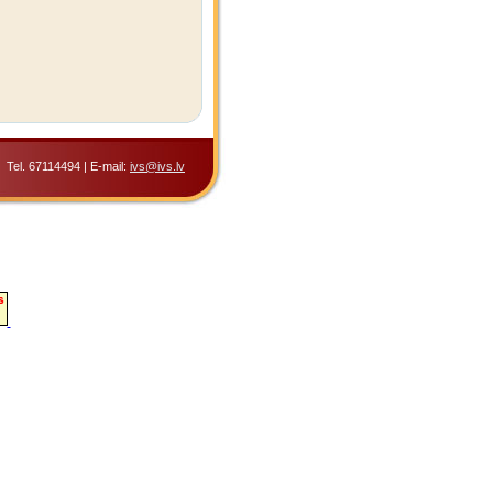
Tel. 67114494 | E-mail:
ivs@ivs.lv