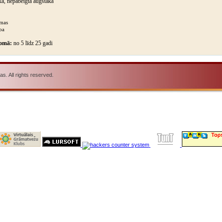
ā, nepabeigta augstākā
ēmas
ba
jomā:
no 5 līdz 25 gadi
. All rights reserved.