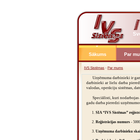
Sv
Sākums
Par m
IVS Sistēmas
-
Par mums
Uzņēmuma darbinieki ir gan j
darbinieki ar lielu darba pier
valodas, operāciju sistēmas, da
Speciālisti, kuri nodarbojas
gadu darba pieredzi uzņēmumo
1.
SIA “IVS Sistēmas” reģistr
2.
Reģistrācijas numurs
- 500
3.
Uzņēmuma darbinieku skai