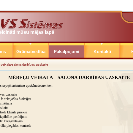
eicināti mūsu mājas lapā
ums
Grāmatvedība
Pakalpojumi
Kontakti
K
veikala-salona darbības uzskaite
MĒBEĻU VEIKALA – SALONA DARBĪBAS UZSKAITE
starpēji saistītiem apakšuzdevumiem:
avas uzskaite
r sekojošas funkcijas
ormēšana
skaite
role klienta priekšā
zpildītie pasūtījumi
dei Piegādātājam
riālu piegādes kontrole