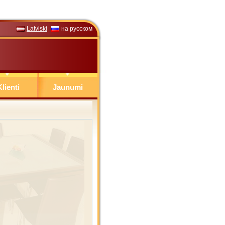
Latviski
на русском
lienti
Jaunumi