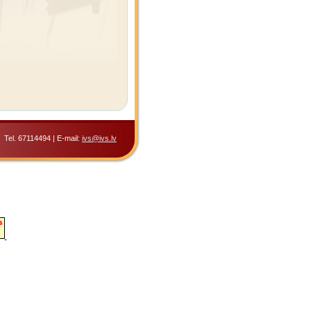
Tel. 67114494 | E-mail:
ivs@ivs.lv