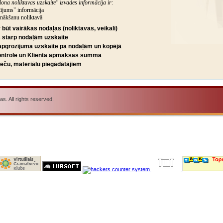
na noliktavas uzskaite" izvades informācija ir:
jums" informācija
enākšanu noliktavā
būt vairākas nodaļas (noliktavas, veikali)
 starp nodaļām uzskaite
apgrozījuma uzskaite pa nodaļām un kopējā
ntrole un Klienta apmaksas summa
reču, materiālu piegādātājiem
. All rights reserved.