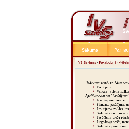
Sv
Sākums
Par m
IVS Sistēmas
-
Pakalpojumi
-
Mēbeļu 
Uzdevums sastāv no 2-iem sasv
Pasūtījums
Veikala – salona nolikt
Apakšuzdevumam "Pasūtījums" i
Klienta pasūtījuma nof
Pieņemto pasūtījumu uz
Pasūtījuma izpildes kont
Nokavētie un pilnībā nei
Pasūtījums preču piegā
Piegādātāja preču, mate
Nokavētie pasūtījumi